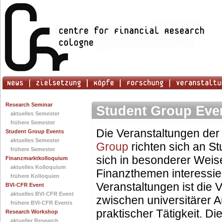
Research Seminar
Student Group Eve
aktuelles Semester
frühere Semester
Die Veranstaltungen de
Student Group Events
aktuelles Semester
Group
richten sich an St
frühere Semester
sich in besonderer Weise
Finanzmarktkolloquium
aktuelles Kolloquium
Finanzthemen interessier
frühere Kolloquien
Veranstaltungen ist die
BVI-CFR Event
aktuelles BVI-CFR Event
zwischen universitärer 
frühere BVI-CFR Events
praktischer Tätigkeit. Di
Research Workshop
aktueller Research